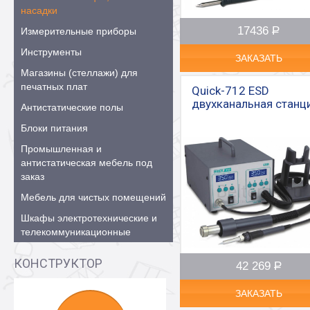
насадки
17436
Р
–
Измерительные приборы
Инструменты
ЗАКАЗАТЬ
Магазины (стеллажи) для
печатных плат
Quick-712 ESD
двухканальная станц
Антистатические полы
Блоки питания
Промышленная и
антистатическая мебель под
заказ
Мебель для чистых помещений
Шкафы электротехнические и
телекоммуникационные
КОНСТРУКТОР
42 269
Р
–
ЗАКАЗАТЬ